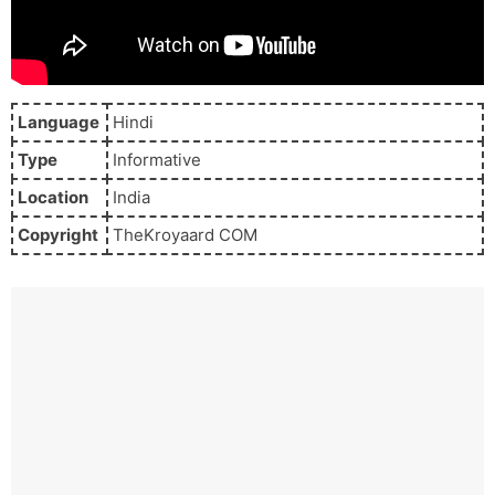
Language
Hindi
Type
Informative
Location
India
Copyright
TheKroyaard COM