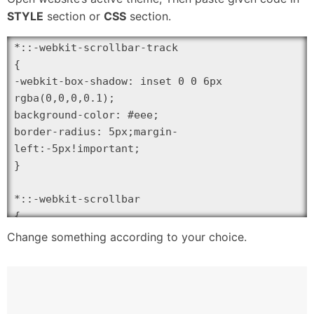
STYLE
section or
CSS
section.
*::-webkit-scrollbar-track

{

-webkit-box-shadow: inset 0 0 6px 
rgba(0,0,0,0.1);

background-color: #eee;

border-radius: 5px;margin-
left:-5px!important;

}

*::-webkit-scrollbar

{

width: 5px;

Change something according to your choice.
margin-left:-5px;

background-color: #F5F5F5!important;

}
