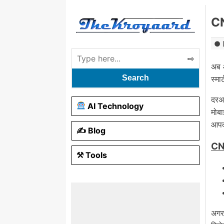
CN
अब 
Search
स्मा
दरअ
AI Technology
मोब
आपक
✍️ Blog
CNA
⚒ Tools
अगर