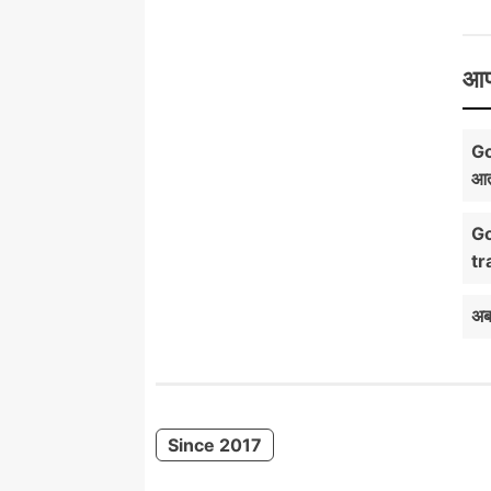
आप
Go
आत
Go
tr
अब
Since 2017