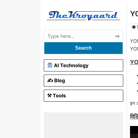
YO
YON
Search
YON
YON
AI Technology
✍️ Blog
⚒ Tools
इन 
वि