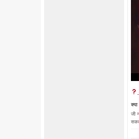
क्य
जी 
सकत