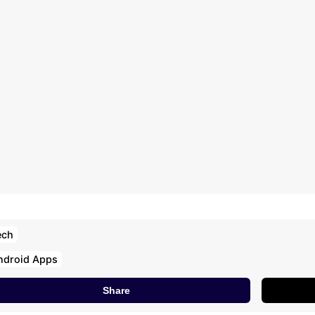
ech
ndroid Apps
Share