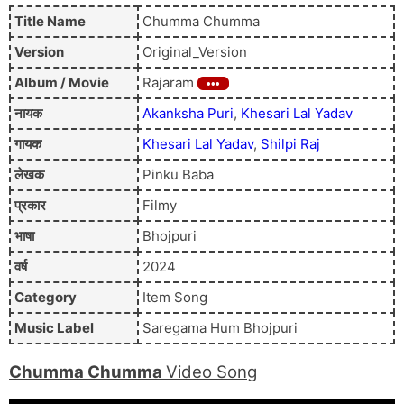
Title Name
Chumma Chumma
Version
Original_Version
Album / Movie
Rajaram
नायक
Akanksha Puri
,
Khesari Lal Yadav
गायक
Khesari Lal Yadav
,
Shilpi Raj
लेखक
Pinku Baba
प्रकार
Filmy
भाषा
Bhojpuri
वर्ष
2024
Category
Item Song
Music Label
Saregama Hum Bhojpuri
Chumma Chumma
Video Song