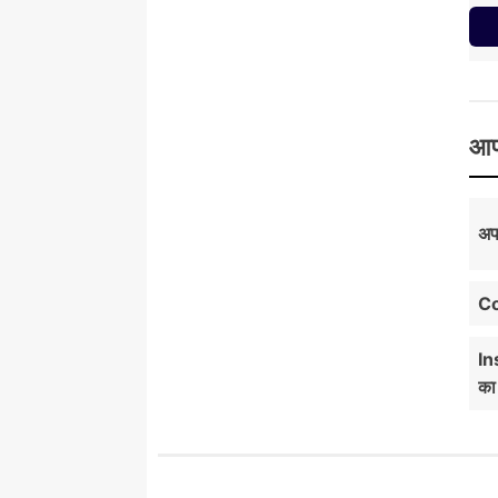
आप
अप
Co
In
का