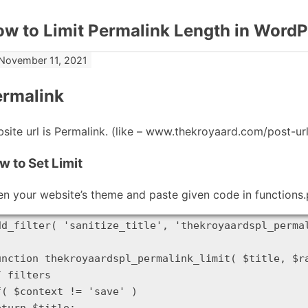
w to Limit Permalink Length in WordP
November 11, 2021
ermalink
site url is Permalink. (like – www.thekroyaard.com/post-url
w to Set Limit
n your website’s theme and paste given code in functions.
dd_filter( 'sanitize_title', 'thekroyaardspl_permal
unction thekroyaardspl_permalink_limit( $title, $ra
/ filters

f( $context != 'save' )

eturn $title;
