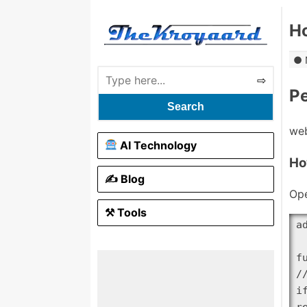
Ho
P
Search
web
AI Technology
Ho
✍️ Blog
Ope
⚒ Tools
a
f
/
i
r