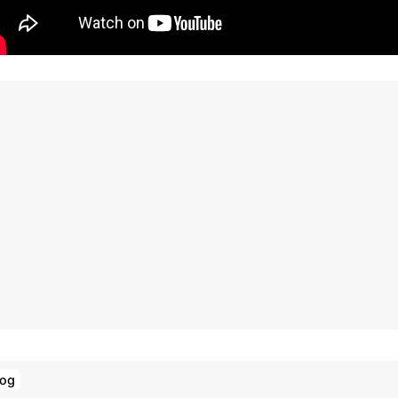
f( $i != 0 )

new_title .= ' ';

new_title .= $_title[$i];

eturn $new_title;

log