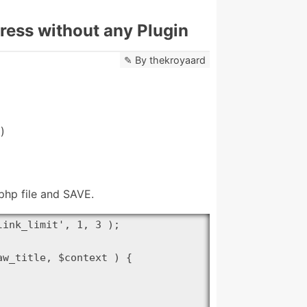
ress without any Plugin
By
thekroyaard
)
php file and SAVE.
ink_limit', 1, 3 );

w_title, $context ) {
