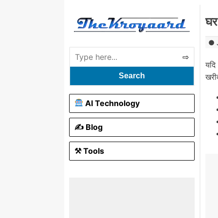
घर
यदि
Search
खरी
AI Technology
✍️ Blog
⚒ Tools