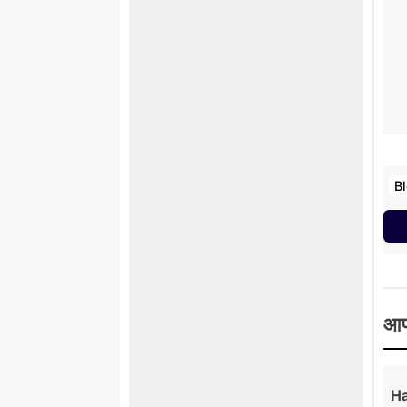
B
आप
Ha